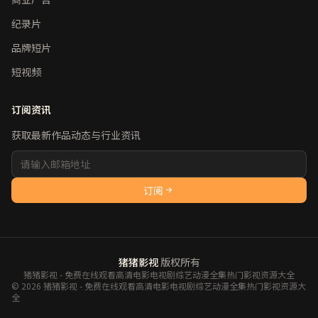
纪录片
品牌短片
短视频
订阅资讯
获取最新作品动态与行业资讯
订阅
猪猪影视
版权所有
猪猪影视 - 免费在线观看高清电影电视剧综艺动漫全集热门影视资源大全
© 2026 猪猪影视 - 免费在线观看高清电影电视剧综艺动漫全集热门影视资源大
全