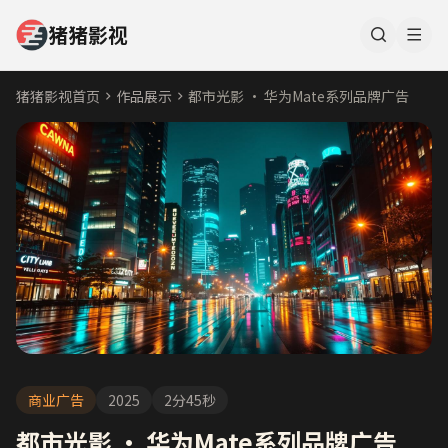
猪猪影视
猪猪影视首页
作品展示
都市光影 · 华为Mate系列品牌广告
商业广告
2025
2分45秒
都市光影 · 华为Mate系列品牌广告