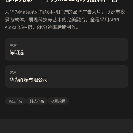
为华为Mate系列旗舰手机打造的品牌广告大片，以都市夜
景为载体，展现科技与艺术的完美融合。全程采用ARRI
Alexa 35拍摄，8K分辨率后期制作。
导演
陈明远
客户
华为终端有限公司
商业广告
科技产品
夜景拍摄